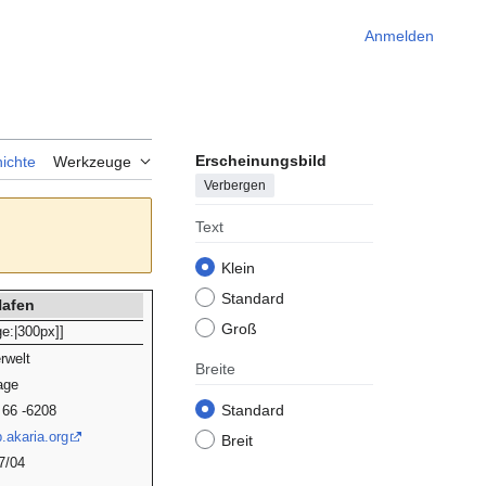
Anmelden
Erscheinungsbild
ichte
Werkzeuge
Verbergen
Text
Klein
Standard
afen
Groß
ge:|300px]]
rwelt
Breite
age
Standard
 66 -6208
.akaria.org
Breit
7/04