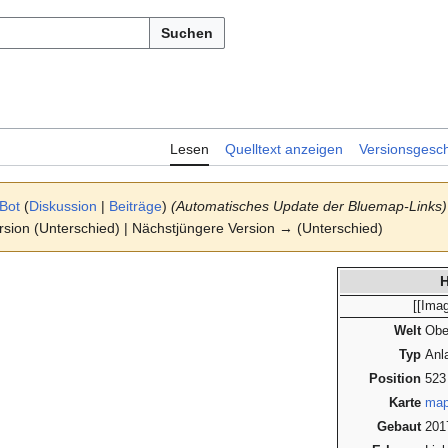
Suchen
Lesen
Quelltext anzeigen
Versionsgesch
Bot
(
Diskussion
|
Beiträge
)
(Automatisches Update der Bluemap-Links)
ersion (Unterschied) | Nächstjüngere Version → (Unterschied)
H
[[Ima
Welt
Obe
Typ
Anl
Position
523
Karte
map
Gebaut
201