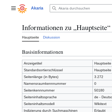
Zum
Inhalt
Akaria
Hauptmenü
springen
Informationen zu „Hauptseite“
Hauptseite
Diskussion
Basisinformationen
Anzeigetitel
Hauptseite
Standardsortierschlüssel
Hauptseite
Seitenlänge (in Bytes)
3.272
Namensraumkennnummer
0
Seitenkennnummer
50180
Seiteninhaltssprache
de - Deuts
Seiteninhaltsmodell
Wikitext
Indizierung durch Suchmaschinen
Erlaubt