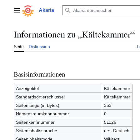
Zum
Inhalt
Akaria
Hauptmenü
springen
Informationen zu „Kältekammer“
Seite
Diskussion
L
Basisinformationen
Anzeigetitel
Kältekammer
Standardsortierschlüssel
Kältekammer
Seitenlänge (in Bytes)
353
Namensraumkennnummer
0
Seitenkennnummer
51126
Seiteninhaltssprache
de - Deutsch
Seiteninhaltsmodell
Wikitext