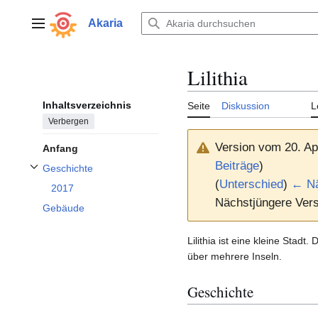
Zum
Inhalt
Akaria
Hauptmenü
springen
Lilithia
Inhaltsverzeichnis
Seite
Diskussion
L
Verbergen
Version vom 20. Ap
Anfang
Beiträge
)
Geschichte
Unterabschnitt Geschichte umschalten
(
Unterschied
)
← Nä
2017
Nächstjüngere Vers
Gebäude
Lilithia ist eine kleine Stadt. 
über mehrere Inseln.
Geschichte