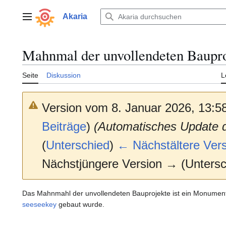
Zum
Inhalt
Akaria
Hauptmenü
springen
Mahnmal der unvollendeten Baupro
Seite
Diskussion
L
Version vom 8. Januar 2026, 13:5
Beiträge
)
(Automatisches Update 
(
Unterschied
)
← Nächstältere Vers
Nächstjüngere Version → (Untersc
Das Mahnmahl der unvollendeten Bauprojekte ist ein Monument
seeseekey
gebaut wurde.