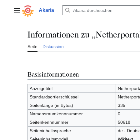
Zum
Inhalt
Akaria
Hauptmenü
springen
Informationen zu „Netherportal
Seite
Diskussion
Basisinformationen
Anzeigetitel
Netherporta
Standardsortierschlüssel
Netherporta
Seitenlänge (in Bytes)
335
Namensraumkennnummer
0
Seitenkennnummer
50618
Seiteninhaltssprache
de - Deuts
Seiteninhaltsmodell
Wikitext