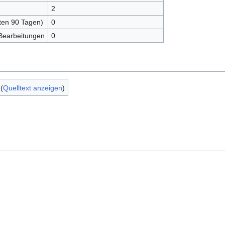
2
zten 90 Tagen)
0
 Bearbeitungen
0
(
Quelltext anzeigen
)