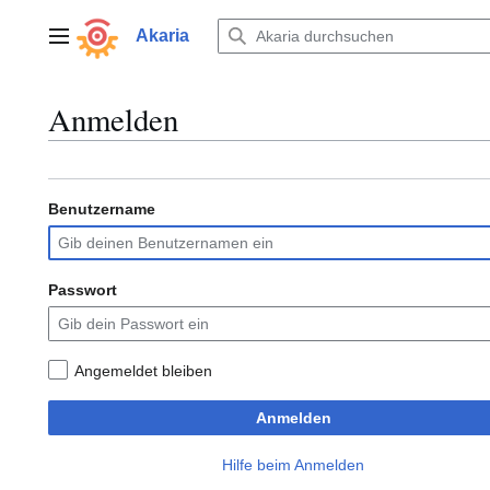
Zum
Inhalt
Akaria
Hauptmenü
springen
Anmelden
Benutzername
Passwort
Angemeldet bleiben
Anmelden
Hilfe beim Anmelden