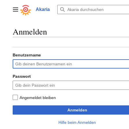
Zum
Inhalt
Akaria
Hauptmenü
springen
Anmelden
Benutzername
Passwort
Angemeldet bleiben
Anmelden
Hilfe beim Anmelden