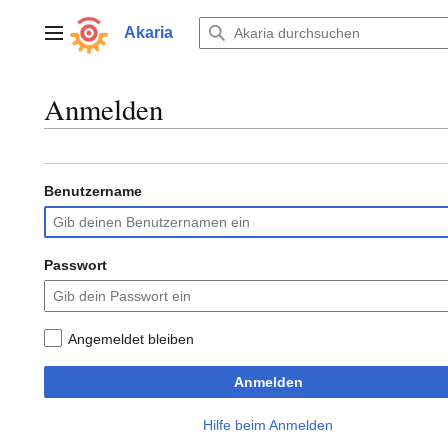
Zum
Inhalt
Akaria
Hauptmenü
springen
Anmelden
Benutzername
Passwort
Angemeldet bleiben
Anmelden
Hilfe beim Anmelden