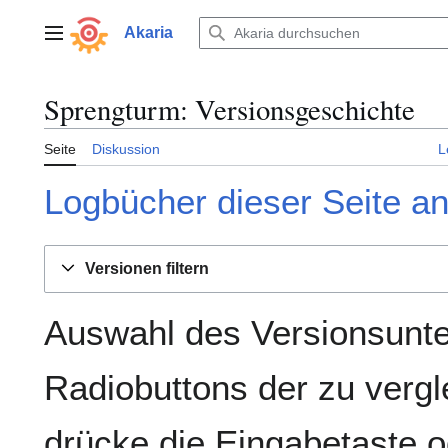
Zum
Inhalt
Akaria
Hauptmenü
springen
Sprengturm: Versionsgeschichte
Seite
Diskussion
L
Logbücher dieser Seite a
Versionen filtern
Auswahl des Versionsunte
Radiobuttons der zu verg
drücke die Eingabetaste o