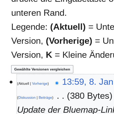
unteren Rand.
Legende:
(Aktuell)
= Unte
Version,
(Vorherige)
= Unt
Version,
K
= Kleine Änder
8
13:59, 8. Jan
Aktuell
Vorherige
.
J
380 Bytes
a
Diskussion
Beiträge
n
u
Update der Bluemap-Lin
a