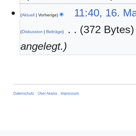
r
1
11:40, 16. M
2
Aktuell
Vorherige
6
0
.
2
372 Bytes
M
6
Diskussion
Beiträge
a
i
angelegt.
2
0
1
8
Datenschutz
Über Akaria
Impressum