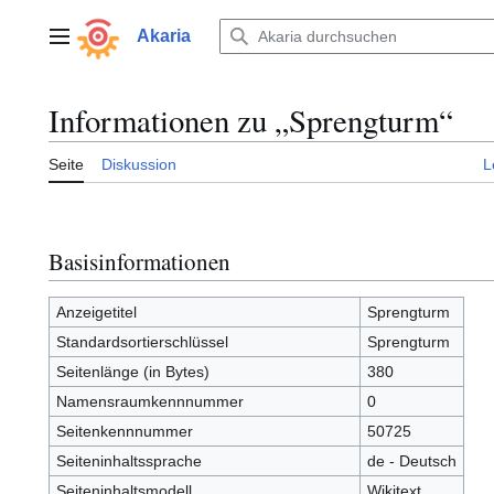
Zum
Inhalt
Akaria
Hauptmenü
springen
Informationen zu „Sprengturm“
Seite
Diskussion
L
Basisinformationen
Anzeigetitel
Sprengturm
Standardsortierschlüssel
Sprengturm
Seitenlänge (in Bytes)
380
Namensraumkennnummer
0
Seitenkennnummer
50725
Seiteninhaltssprache
de - Deutsch
Seiteninhaltsmodell
Wikitext