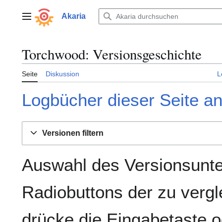
Zum
Inhalt
Akaria
Hauptmenü
springen
Torchwood: Versionsgeschichte
Seite
Diskussion
L
Logbücher dieser Seite a
Versionen filtern
Auswahl des Versionsunte
Radiobuttons der zu verg
drücke die Eingabetaste o