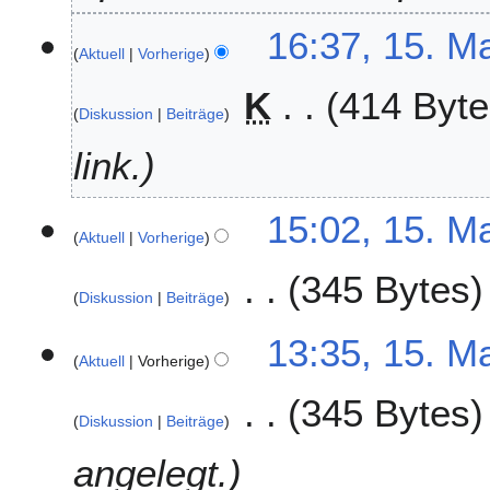
r
1
16:37, 15. M
2
Aktuell
Vorherige
5
0
.
2
K
414 Byte
M
6
Diskussion
Beiträge
a
i
link.
2
0
15:02, 15. M
1
Aktuell
Vorherige
8
345 Bytes
Diskussion
Beiträge
K
13:35, 15. M
e
Aktuell
Vorherige
i
345 Bytes
n
Diskussion
Beiträge
e
B
angelegt.
e