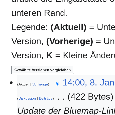
unteren Rand.
Legende:
(Aktuell)
= Unte
Version,
(Vorherige)
= Unt
Version,
K
= Kleine Änder
8
14:00, 8. Jan
Aktuell
Vorherige
.
J
422 Bytes
a
Diskussion
Beiträge
n
u
Update der Bluemap-Lin
a