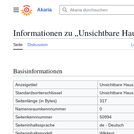
Zum
Inhalt
Akaria
Hauptmenü
springen
Informationen zu „Unsichtbare Ha
Seite
Diskussion
L
Basisinformationen
Anzeigetitel
Unsichtbare Haus
Standardsortierschlüssel
Unsichtbare Haus
Seitenlänge (in Bytes)
317
Namensraumkennnummer
0
Seitenkennnummer
50994
Seiteninhaltssprache
de - Deutsch
Seiteninhaltsmodell
Wikitext