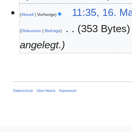
r
1
11:35, 16. M
2
Aktuell
Vorherige
6
0
.
2
353 Bytes
M
6
Diskussion
Beiträge
a
i
angelegt.
2
0
1
8
Datenschutz
Über Akaria
Impressum