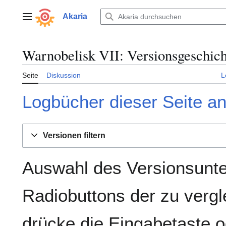
Zum
Inhalt
Akaria
Hauptmenü
springen
Warnobelisk VII: Versionsgeschich
Seite
Diskussion
L
Logbücher dieser Seite a
Versionen filtern
Auswahl des Versionsunte
Radiobuttons der zu verg
drücke die Eingabetaste o