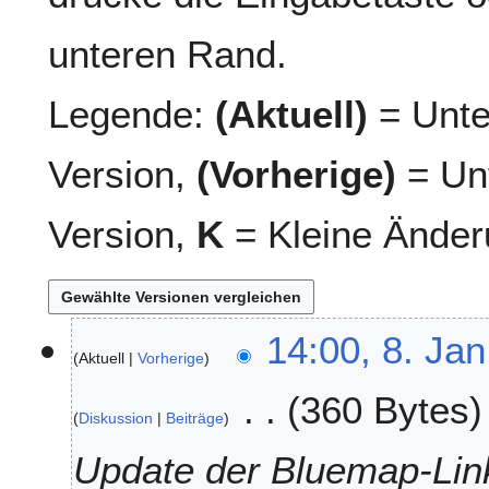
unteren Rand.
Legende:
(Aktuell)
= Unte
Version,
(Vorherige)
= Unt
Version,
K
= Kleine Änder
8
14:00, 8. Jan
Aktuell
Vorherige
.
J
360 Bytes
a
Diskussion
Beiträge
n
u
Update der Bluemap-Lin
a