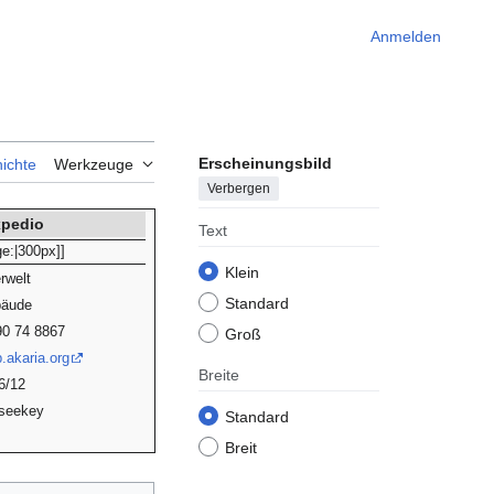
Anmelden
Erscheinungsbild
ichte
Werkzeuge
Verbergen
pedio
Text
ge:|300px]]
Klein
rwelt
Standard
äude
90 74 8867
Groß
.akaria.org
Breite
6/12
seekey
Standard
Breit