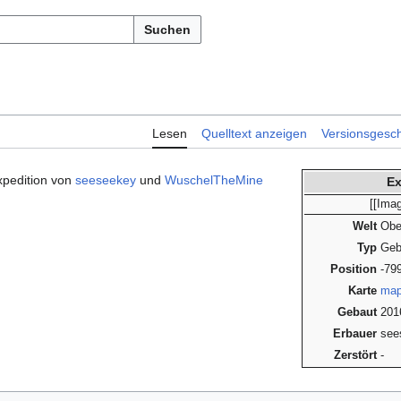
Suchen
Lesen
Quelltext anzeigen
Versionsgesch
Expedition von
seeseekey
und
WuschelTheMine
Ex
[[Ima
Welt
Obe
Typ
Geb
Position
-79
Karte
map
Gebaut
201
Erbauer
see
Zerstört
-