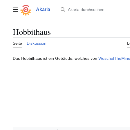
Zum
Inhalt
Akaria
Hauptmenü
springen
Hobbithaus
Seite
Diskussion
L
Das Hobbithaus ist ein Gebäude, welches von
WuschelTheMin