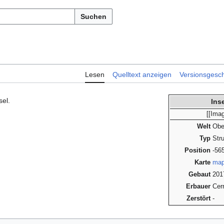
Suchen
Lesen
Quelltext anzeigen
Versionsgesch
sel.
Ins
[[Ima
Welt
Obe
Typ
Stru
Position
-56
Karte
map
Gebaut
201
Erbauer
Cer
Zerstört
-