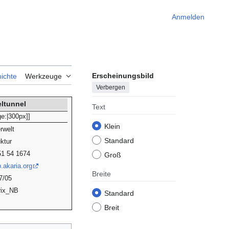
Anmelden
Erscheinungsbild
ichte
Werkzeuge
Verbergen
eltunnel
Text
ge:|300px]]
Klein
rwelt
Standard
ktur
51 54 1674
Groß
.akaria.org
Breite
7/05
rix_NB
Standard
Breit