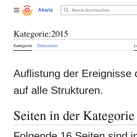
Zum
Inhalt
Akaria
Hauptmenü
springen
Kategorie
:
2015
Kategorie
Diskussion
L
Auflistung der Ereignisse
auf alle Strukturen.
Seiten in der Kategori
Folgende 16 Seiten sind i