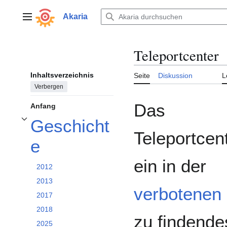
Zum
Inhalt
Akaria
Hauptmenü
springen
Teleportcenter
Inhaltsverzeichnis
Seite
Diskussion
L
Verbergen
Das
Anfang
Geschicht
Unterabschnitt Geschichte umschalten
Teleportcent
e
ein in der
2012
2013
verbotenen
2017
2018
zu findende
2025