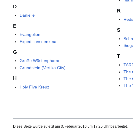
Mahn
D
R
Danielle
Reds
E
S
Evangelion
Schr
Expeditionsdenkmal
Sieg
G
T
Große Wüstenpharao
TAR
Grundstein (Vertika City)
The 
H
The 
The 
Holy Five Kreuz
Diese Seite wurde zuletzt am 3. Februar 2016 um 17:25 Uhr bearbeitet.