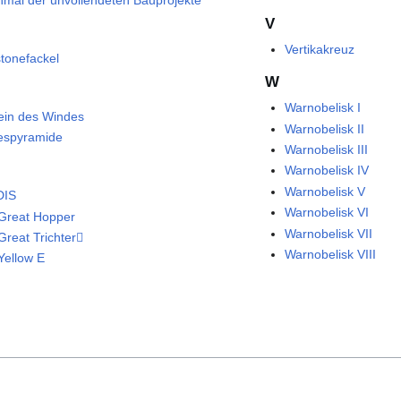
mal der unvollendeten Bauprojekte
V
Vertikakreuz
tonefackel
W
Warnobelisk I
ein des Windes
Warnobelisk II
espyramide
Warnobelisk III
Warnobelisk IV
Warnobelisk V
DIS
Warnobelisk VI
Great Hopper
Warnobelisk VII
Great Trichter
Warnobelisk VIII
Yellow E