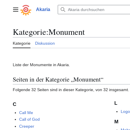
Zum
Inhalt
Akaria
Hauptmenü
springen
Kategorie
:
Monument
Kategorie
Diskussion
Liste der Monumente in Akaria.
Seiten in der Kategorie „Monument“
Folgende 32 Seiten sind in dieser Kategorie, von 32 insgesamt.
L
C
Logo
Call Me
Call of God
M
Creeper