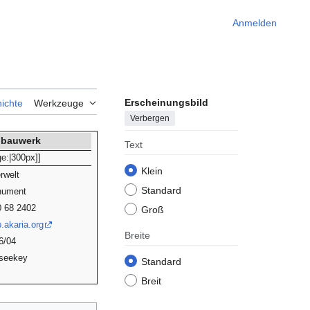
Anmelden
Erscheinungsbild
ichte
Werkzeuge
Verbergen
bauwerk
Text
ge:|300px]]
Klein
rwelt
Standard
ument
0 68 2402
Groß
.akaria.org
Breite
6/04
seekey
Standard
Breit