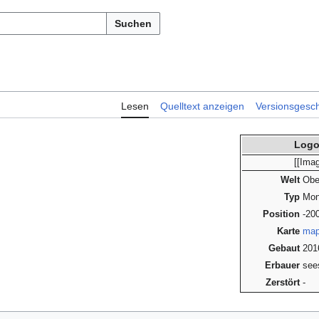
Suchen
Lesen
Quelltext anzeigen
Versionsgesch
Logo
[[Ima
Welt
Obe
Typ
Mon
Position
-20
Karte
map
Gebaut
201
Erbauer
see
Zerstört
-