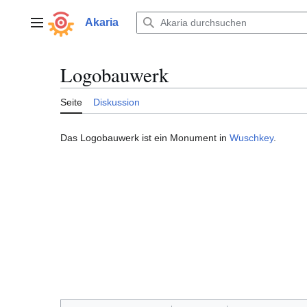
Zum
Inhalt
Akaria
Hauptmenü
springen
Logobauwerk
Seite
Diskussion
Das Logobauwerk ist ein Monument in
Wuschkey
.